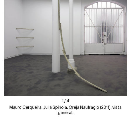
1
1
/
/
4
4
Mauro Cerqueira, Julia Spínola, Oreja Naufragio (2011), vista
general.