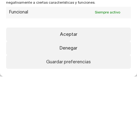
negativamente a ciertas características y funciones.
Funcional
Siempre activo
Aceptar
Denegar
Guardar preferencias
Suscríbete a nuestra newsletter para recibir
actualizaciones sobre nuestros artistas,
exposiciones, publicaciones y ferias.
Suscribirme