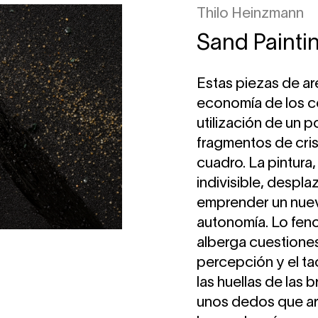
Thilo Heinzmann
Sand Painti
Estas piezas de ar
economía de los co
utilización de un 
fragmentos de cris
cuadro. La pintur
indivisible, despla
emprender un nuev
autonomía. Lo fen
alberga cuestiones
percepción y el ta
las huellas de las 
unos dedos que ara