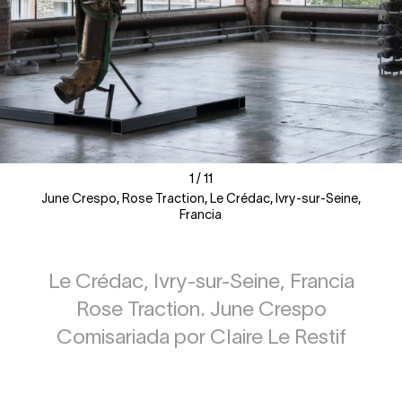
1
1
/
/
11
11
June Crespo, Rose Traction, Le Crédac, Ivry-sur-Seine,
Francia
Le Crédac, Ivry-sur-Seine, Francia
Rose Traction. June Crespo
Comisariada por Claire Le Restif