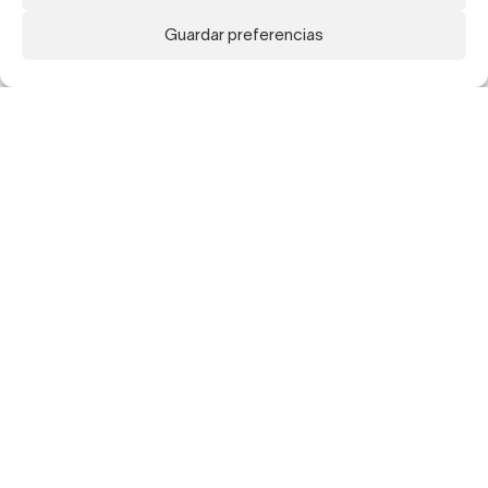
Guardar preferencias
Suscríbete a nuestra newsletter para recibir
actualizaciones sobre nuestros artistas,
exposiciones, publicaciones y ferias.
Suscribirme