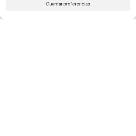
Guardar preferencias
Suscríbete a nuestra newsletter para recibir
actualizaciones sobre nuestros artistas,
exposiciones, publicaciones y ferias.
Suscribirme
galeria@ehrhardtflorez.com