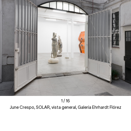
1
1
/
/
16
16
June Crespo, SOLAR, vista general, Galería Ehrhardt Flórez