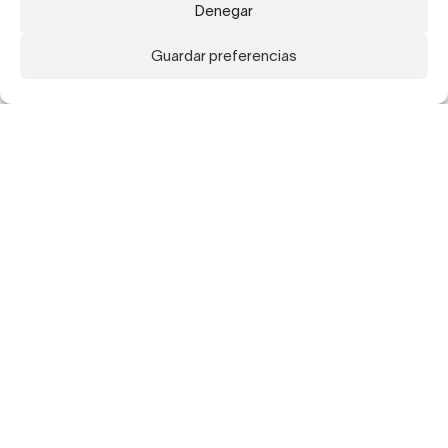
Denegar
Guardar preferencias
Suscríbete a nuestra newsletter para recibir
actualizaciones sobre nuestros artistas,
exposiciones, publicaciones y ferias.
Suscribirme