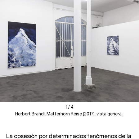
1
1
/
/
4
4
Herbert Brandl, Matterhorn Reise (2017), vista general.
La obsesión por determinados fenómenos de la