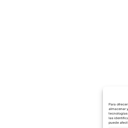
Para ofrecer
almacenar y/
tecnologías
las identifi
puede afecta