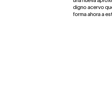
una nueva aproxima
digno acervo que
forma ahora a est