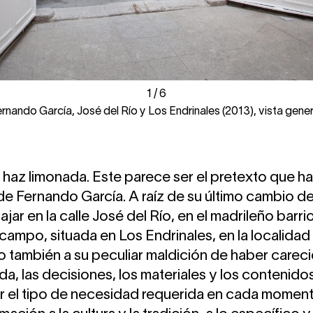
1
1
/
/
6
6
rnando García, José del Río y Los Endrinales (2013), vista gener
, haz limonada. Este parece ser el pretexto que h
de Fernando García. A raíz de su último cambio de
jar en la calle José del Río, en el madrileño barri
campo, situada en Los Endrinales, en la localidad
ido también a su peculiar maldición de haber care
da, las decisiones, los materiales y los contenid
 el tipo de necesidad requerida en cada moment