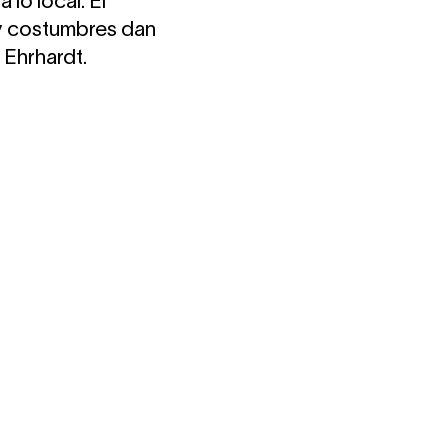
 lo local. El
 y costumbres dan
 Ehrhardt.