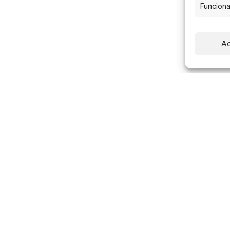
Funciona
Ac
Suscríbete a nuestra newsletter para recibir
actualizaciones sobre nuestros artistas,
exposiciones, publicaciones y ferias.
Suscribirme