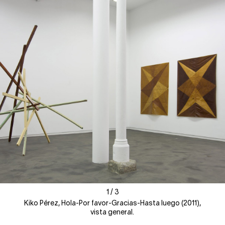
1
1
/
/
3
3
Kiko Pérez, Hola-Por favor-Gracias-Hasta luego (2011),
vista general.