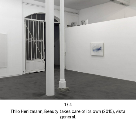
1
1
/
/
4
4
Thilo Henizmann, Beauty takes care of its own (2015), vista
general.