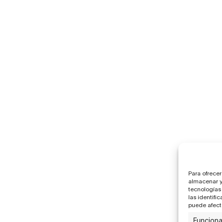
Para ofrecer
almacenar y/
tecnologías
las identifi
puede afecta
Funciona