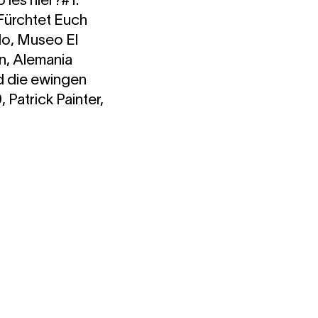
 ies hier?#1:
Fürchtet Euch
do, Museo El
n, Alemania
d die ewingen
atrick Painter,