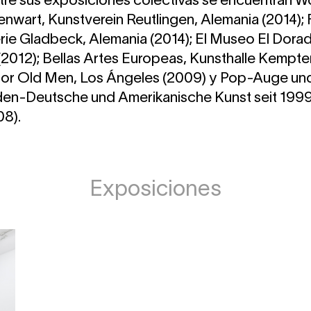
ntre sus exposiciones colectivas se encuentran Wo
nwart, Kunstverein Reutlingen, Alemania (2014); 
erie Gladbeck, Alemania (2014); El Museo El Dora
2012); Bellas Artes Europeas, Kunsthalle Kempte
 for Old Men, Los Ángeles (2009) y Pop-Auge un
-Deutsche und Amerikanische Kunst seit 1999, P
08).
Exposiciones