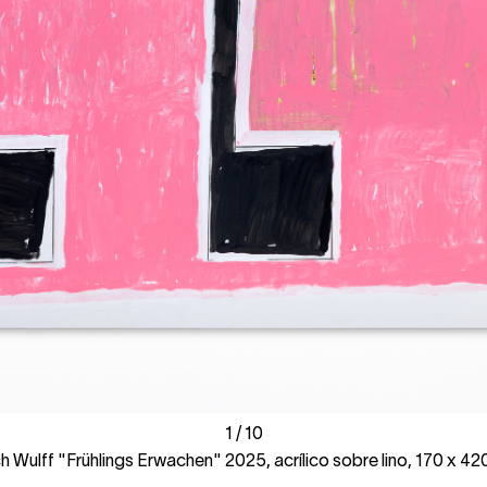
1
1
/
/
10
10
ch Wulff "Frühlings Erwachen" 2025, acrílico sobre lino, 170 x 4