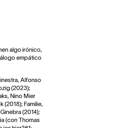
en algo irónico,
iálogo empático
inestra, Alfonso
pzig (2023);
aks, Nino Mier
 (2018); Familie,
Ginebra (2014);
nia (con Thomas