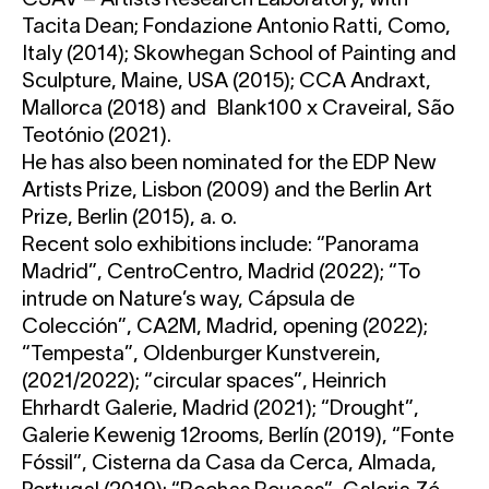
CSAV – Artists Research Laboratory, with
Tacita Dean; Fondazione Antonio Ratti, Como,
Italy (2014); Skowhegan School of Painting and
Sculpture, Maine, USA (2015); CCA Andraxt,
Mallorca (2018) and Blank100 x Craveiral, São
Teotónio (2021).
He has also been nominated for the EDP New
Artists Prize, Lisbon (2009) and the Berlin Art
Prize, Berlin (2015), a. o.
Recent solo exhibitions include: “Panorama
Madrid”, CentroCentro, Madrid (2022); “To
intrude on Nature’s way, Cápsula de
Colección”, CA2M, Madrid, opening (2022);
“Tempesta”, Oldenburger Kunstverein,
(2021/2022); “circular spaces”, Heinrich
Ehrhardt Galerie, Madrid (2021); “Drought”,
Galerie Kewenig 12rooms, Berlín (2019), “Fonte
Fóssil”, Cisterna da Casa da Cerca, Almada,