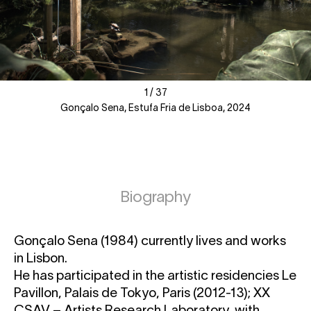
1
1
/
/
37
37
Gonçalo Sena, Estufa Fria de Lisboa, 2024
Biography
Gonçalo Sena (1984) currently lives and works
in Lisbon.
He has participated in the artistic residencies Le
Pavillon, Palais de Tokyo, Paris (2012-13); XX