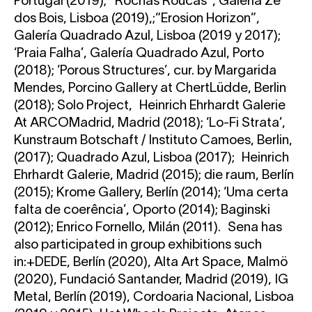
Portugal (2019); “Rochas Roucas”, Galeria Zé
dos Bois, Lisboa (2019),;“Erosion Horizon”,
Galería Quadrado Azul, Lisboa (2019 y 2017);
‘Praia Falha’, Galería Quadrado Azul, Porto
(2018); ‘Porous Structures’, cur. by Margarida
Mendes, Porcino Gallery at ChertLüdde, Berlin
(2018); Solo Project, Heinrich Ehrhardt Galerie
At ARCOMadrid, Madrid (2018); ‘Lo-Fi Strata’,
Kunstraum Botschaft / Instituto Camoes, Berlin,
(2017); Quadrado Azul, Lisboa (2017); Heinrich
Ehrhardt Galerie, Madrid (2015); die raum, Berlín
(2015); Krome Gallery, Berlín (2014); ‘Uma certa
falta de coerência’, Oporto (2014); Baginski
(2012); Enrico Fornello, Milán (2011). Sena has
also participated in group exhibitions such
in:+DEDE, Berlín (2020), Alta Art Space, Malmö
(2020), Fundació Santander, Madrid (2019), IG
Metal, Berlín (2019), Cordoaria Nacional, Lisboa