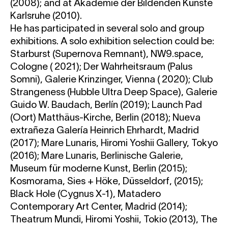
(2008); and at Akademie der Bildenden Künste
Karlsruhe (2010).
He has participated in several solo and group
exhibitions. A solo exhibition selection could be:
Starburst (Supernova Remnant), NW9.space,
Cologne ( 2021); Der Wahrheitsraum (Palus
Somni), Galerie Krinzinger, Vienna ( 2020); Club
Strangeness (Hubble Ultra Deep Space), Galerie
Guido W. Baudach, Berlín (2019); Launch Pad
(Oort) Matthäus-Kirche, Berlin (2018); Nueva
extrañeza Galería Heinrich Ehrhardt, Madrid
(2017); Mare Lunaris, Hiromi Yoshii Gallery, Tokyo
(2016); Mare Lunaris, Berlinische Galerie,
Museum für moderne Kunst, Berlin (2015);
Kosmorama, Sies + Höke, Düsseldorf, (2015);
Black Hole (Cygnus X-1), Matadero
Contemporary Art Center, Madrid (2014);
Theatrum Mundi, Hiromi Yoshii, Tokio (2013), The