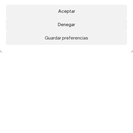
Aceptar
Denegar
Guardar preferencias
Subscribe to our newsletter to receive updates
about our artists, exhibitions, publications and
fairs.
Subscribe