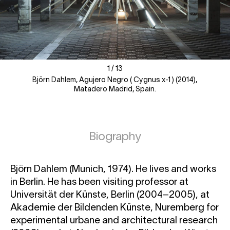
1
1
/
/
13
13
Björn Dahlem, Agujero Negro ( Cygnus x-1 ) (2014),
Matadero Madrid, Spain.
Biography
Björn Dahlem (Munich, 1974). He lives and works
in Berlin. He has been visiting professor at
Universität der Künste, Berlin (2004–2005), at
Akademie der Bildenden Künste, Nuremberg for
experimental urbane and architectural research