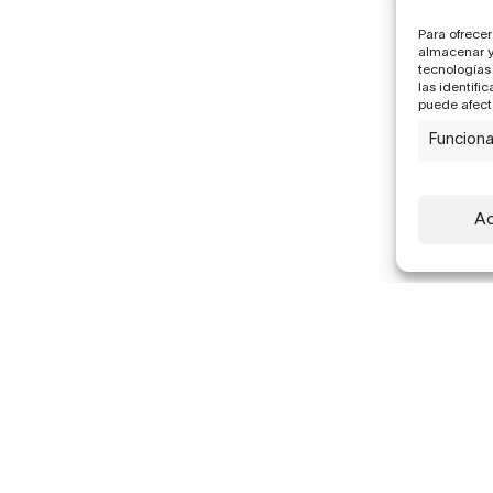
Para ofrecer
almacenar y/
tecnologías
las identifi
puede afecta
Funciona
Ac
Subscribe to our newsletter to receive updates
about our artists, exhibitions, publications and
fairs.