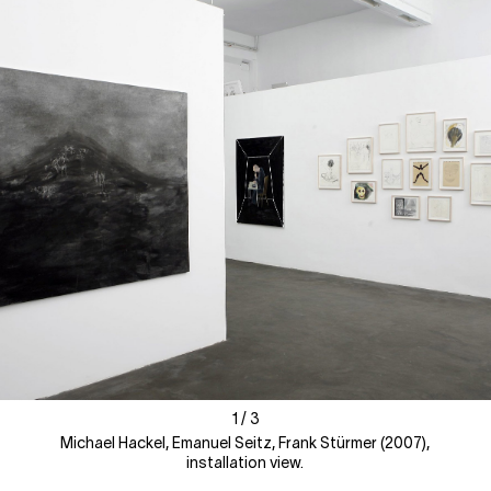
1
1
/
/
3
3
Michael Hackel, Emanuel Seitz, Frank Stürmer (2007),
installation view.